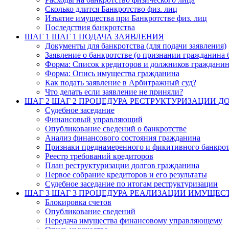
Сколько длится Банкротство физ. лиц
Изъятие имущества при Банкротстве физ. лиц
Последствия банкротства
ШАГ 1
ШАГ 1 ПОДАЧА ЗАЯВЛЕНИЯ
Документы для банкротства (для подачи заявления)
Заявление о банкротстве (о признании гражданина 
Форма: Список кредиторов и должников граждани
Форма: Опись имущества гражданина
Как подать заявление в Арбитражный суд?
Что делать если заявление не приняли?
ШАГ 2
ШАГ 2 ПРОЦЕДУРА РЕСТРУКТУРИЗАЦИИ Д
Судебное заседание
Финансовый управляющий
Опубликование сведений о банкротстве
Анализ финансового состояния гражданина
Признаки преднамеренного и фикитивного банкрот
Реестр требований кредиторов
План реструктуризации долгов гражданина
Первое собрание кредиторов и его результаты
Судебное заседание по итогам реструктуризации
ШАГ 3
ШАГ 3 ПРОЦЕДУРА РЕАЛИЗАЦИИ ИМУЩЕС
Блокировка счетов
Опубликование сведений
Передача имущества финансовому управляющему