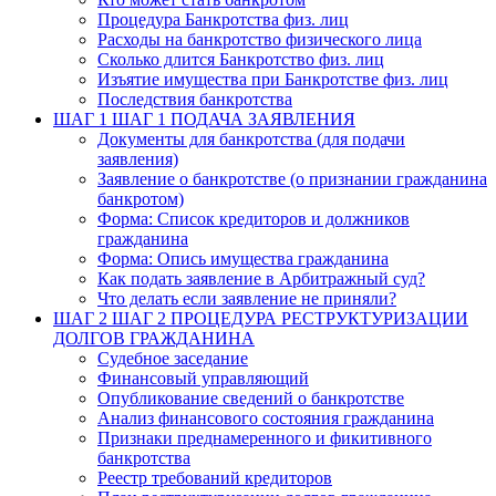
Процедура Банкротства физ. лиц
Расходы на банкротство физического лица
Сколько длится Банкротство физ. лиц
Изъятие имущества при Банкротстве физ. лиц
Последствия банкротства
ШАГ 1
ШАГ 1 ПОДАЧА ЗАЯВЛЕНИЯ
Документы для банкротства (для подачи
заявления)
Заявление о банкротстве (о признании гражданина
банкротом)
Форма: Список кредиторов и должников
гражданина
Форма: Опись имущества гражданина
Как подать заявление в Арбитражный суд?
Что делать если заявление не приняли?
ШАГ 2
ШАГ 2 ПРОЦЕДУРА РЕСТРУКТУРИЗАЦИИ
ДОЛГОВ ГРАЖДАНИНА
Судебное заседание
Финансовый управляющий
Опубликование сведений о банкротстве
Анализ финансового состояния гражданина
Признаки преднамеренного и фикитивного
банкротства
Реестр требований кредиторов