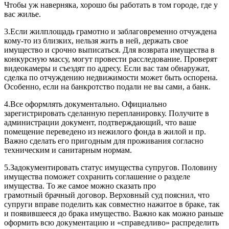
Чтобы уж наверняка, хорошо бы работать в том городе, где у
вас жилье.
3.Если жилплощадь грамотно и заблаговременно отчуждена
кому-то из близких, нельзя жить в ней, держать свое
имущество и срочно выписаться. Для возврата имущества в
конкурсную массу, могут провести расследование. Проверят
видеокамеры и съездят по адресу. Если вас там обнаружат,
сделка по отчуждению недвижимости может быть оспорена.
Особенно, если на банкротство подали не вы сами, а банк.
4.Все оформлять документально. Официально
зарегистрировать сделанную перепланировку. Получите в
администрации документ, подтверждающий, что ваше
помещение переведено из нежилого фонда в жилой и пр.
Важно сделать его пригодным для проживания согласно
техническим и санитарным нормам.
5.Задокументировать статус имущества супругов. Половину
имущества поможет сохранить
соглашение о разделе
имущества
.
То же самое можно сказать про
грамотный
б
рачный договор. Верховный суд пояснил, что
супруги вправе поделить как совместно нажитое в браке, так
и появившееся до брака имущество. Важно как можно раньше
оформить всю документацию и «справедливо» распределить