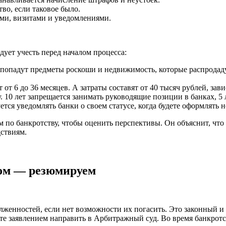
во, если таковое было.
ами, визитами и уведомлениями.
дует учесть перед началом процесса:
у попадут предметы роскоши и недвижимость, которые распрода
 от 6 до 36 месяцев. А затраты составят от 40 тысяч рублей, зав
. 10 лет запрещается занимать руководящие позиции в банках, 5
ется уведомлять банки о своем статусе, когда будете оформлять 
м по банкротству, чтобы оценить перспективы. Он объяснит, что 
дствиям.
ком — резюмируем
женностей, если нет возможности их погасить. Это законный и 
сте заявлением направить в Арбитражный суд. Во время банкротс