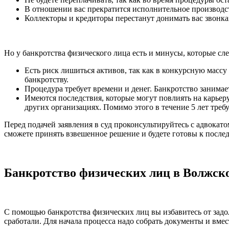
В отношении вас прекратится исполнительное производст
Коллекторы и кредиторы перестанут донимать вас звонк
Но у банкротства физического лица есть и минусы, которые сле
Есть риск лишиться активов, так как в конкурсную масс
банкротству.
Процедура требует времени и денег. Банкротство занимает
Имеются последствия, которые могут повлиять на карьеру
других организациях. Помимо этого в течение 5 лет требу
Перед подачей заявления в суд проконсультируйтесь с адвокато
сможете принять взвешенное решение и будете готовы к после
Банкротство физических лиц в Волжс
С помощью банкротства физических лиц вы избавитесь от задол
сработали. Для начала процесса надо собрать документы и вме