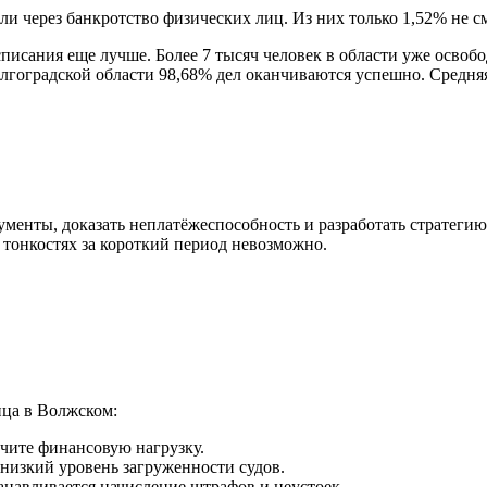
ли через банкротство физических лиц. Из них только 1,52% не с
списания еще лучше. Более 7 тысяч человек в области уже освобо
Волгоградской области 98,68% дел оканчиваются успешно. Средн
ументы, доказать неплатёжеспособность и разработать стратегию
 тонкостях за короткий период невозможно.
ица в Волжском:
чите финансовую нагрузку.
 низкий уровень загруженности судов.
танавливается начисление штрафов и неустоек.