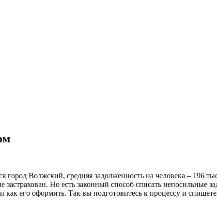
ком
я город Волжский, средняя задолженность на человека – 196 тыся
не застрахован.
Но есть законный способ списать непосильные з
и как его оформить. Так вы подготовитесь к процессу и спишет