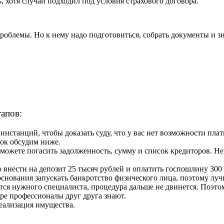
, хотя случай подходил под условия страхового договора.
проблемы. Но к нему надо подготовиться, собрать документы и з
тапов:
инстанций, чтобы доказать суду, что у вас нет возможности плат
сок обсудим ниже.
 можете погасить задолженность, сумму и список кредиторов. Н
о внести на депозит 25 тысяч рублей и оплатить госпошлину 300
и основания запускать банкротство физического лица, поэтому лу
ется нужного специалиста, процедура дальше не двинется. Поэ
ере профессионалы друг друга знают.
реализация имущества.