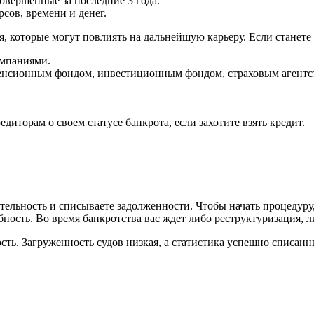
овершенные за последние 3 года.
сов, времени и денег.
я, которые могут повлиять на дальнейшую карьеру. Если станете
омпаниями.
пенсионным фондом, инвестиционным фондом, страховым агентс
диторам о своем статусе банкрота, если захотите взять кредит.
тельность и списываете задолженности. Чтобы начать процедуру,
ность. Во время банкротства вас ждет либо реструктуризация, л
ть. Загруженность судов низкая, а статистика успешно списанны