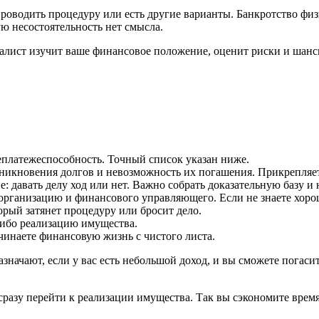
проводить процедуру или есть другие варианты. Банкротство физ
ю несостоятельность нет смысла.
иалист изучит ваше финансовое положение, оценит риски и шансы
еплатежеспособность. Точный список указан ниже.
озникновения долгов и невозможность их погашения. Прикрепляет
: давать делу ход или нет. Важно собрать доказательную базу и
рганизацию и финансового управляющего. Если не знаете хороши
рый затянет процедуру или бросит дело.
либо реализацию имущества.
чинаете финансовую жизнь с чистого листа.
чают, если у вас есть небольшой доход, и вы сможете погасить 
сразу перейти к реализации имущества. Так вы сэкономите время