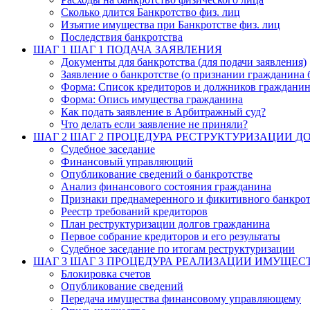
Сколько длится Банкротство физ. лиц
Изъятие имущества при Банкротстве физ. лиц
Последствия банкротства
ШАГ 1
ШАГ 1 ПОДАЧА ЗАЯВЛЕНИЯ
Документы для банкротства (для подачи заявления)
Заявление о банкротстве (о признании гражданина 
Форма: Список кредиторов и должников граждани
Форма: Опись имущества гражданина
Как подать заявление в Арбитражный суд?
Что делать если заявление не приняли?
ШАГ 2
ШАГ 2 ПРОЦЕДУРА РЕСТРУКТУРИЗАЦИИ Д
Судебное заседание
Финансовый управляющий
Опубликование сведений о банкротстве
Анализ финансового состояния гражданина
Признаки преднамеренного и фикитивного банкрот
Реестр требований кредиторов
План реструктуризации долгов гражданина
Первое собрание кредиторов и его результаты
Судебное заседание по итогам реструктуризации
ШАГ 3
ШАГ 3 ПРОЦЕДУРА РЕАЛИЗАЦИИ ИМУЩЕС
Блокировка счетов
Опубликование сведений
Передача имущества финансовому управляющему