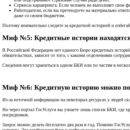
Сервисы каршеринга. Если человек не выполняет свои фи
Работодатели, если вы претендуете на материально ответ
даже со своим бюджетом.
Поэтому внимательно следите за кредитной историей и избегай
Миф №5: Кредитные истории находятс
В Российской Федерации нет единого Бюро кредитных историй,
обязательствах, зависит от того, с какими отделениями сотрудн
Сведения могут храниться в одном БКИ или по частям в нескол
Миф №6: Кредитную историю можно пос
Из-за неточной информации на некоторых ресурсах у людей скл
Но через портал ГосУслуги вы узнаете лишь список БКИ, где 
посредников.
Запрос можно делать бесплатно два раза в год. Помимо ГосУсл
истории. Эта комбинация букв и цифр указана в кредитном дог