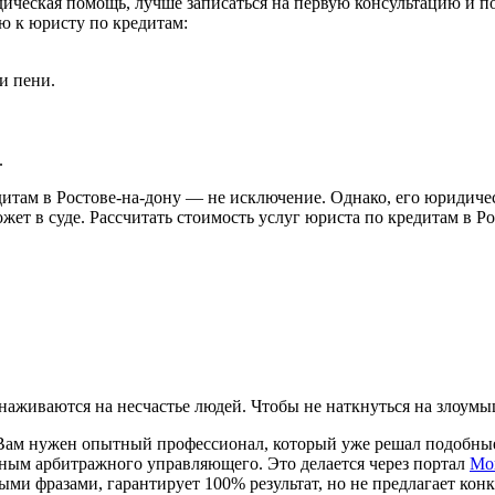
дическая помощь, лучше записаться на первую консультацию и п
ю к юристу по кредитам:
и пени.
.
итам в Ростове-на-дону — не исключение. Однако, его юридичес
жет в суде. Рассчитать стоимость услуг юриста по кредитам в 
 наживаются на несчастье людей. Чтобы не наткнуться на злоум
Вам нужен опытный профессионал, который уже решал подобные 
нным арбитражного управляющего. Это делается через портал
Мо
ыми фразами, гарантирует 100% результат, но не предлагает кон