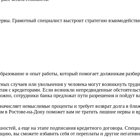
нервы. Грамотный специалист выстроит стратегию взаимодейств
разование и опыт работы, который помогает должникам разбира
тных случаев или увольнения у человека могут возникнуть труд
ам с кредиторами. Если возникли непредвиденные обстоятельства
ожно, сотрудники банка предложат пути разрешения и пойдут ва
ы, начисляет немыслимые проценты и требует возврат долга в бл
ам в Ростове-на-Дону поможет вам не тратить лишние нервы и в
остей, а еще на этапе подписания кредитного договора. Специа
ацию, вы сможете избавить себя от переплаты и другие негативн