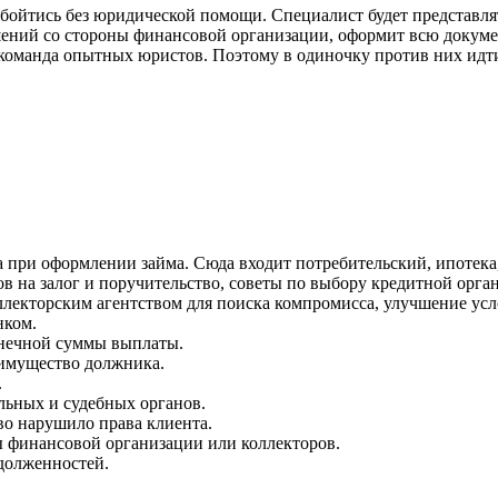
 обойтись без юридической помощи. Специалист будет представля
шений со стороны финансовой организации, оформит всю докумен
т команда опытных юристов. Поэтому в одиночку против них ид
 при оформлении займа. Сюда входит потребительский, ипотека,
в на залог и поручительство, советы по выбору кредитной орга
лекторским агентством для поиска компромисса, улучшение усл
нком.
онечной суммы выплаты.
 имущество должника.
.
льных и судебных органов.
тво нарушило права клиента.
 финансовой организации или коллекторов.
долженностей.