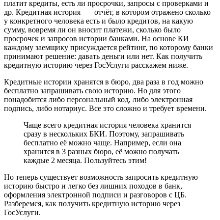
платит
кредиты
,
есть
ли
просрочки
,
запросы
с
проверками
и
др
. Кредитная история — отчёт, в котором отражено сколько
у конкретного человека есть и было кредитов, на какую
сумму, вовремя ли он вносит платежи, сколько было
просрочек и запросов истории банками.
На
основе
КИ
каждому
заемщику
присуждается
рейтинг,
по
которому
банки
принимают
решение
:
давать
деньги
или
нет
. Как получить
кредитную историю через ГосУслуги расскажем ниже.
Кредитные
истории
хранятся
в
бюро
,
два
раза
в
год
можно
бесплатно
запрашивать
свою
историю
.
Но
для
этого
понадобится
либо
персональный
код
, либо
электронная
подпись
, либо
нотариус
.
Все
это
сложно
и
требует
времени
.
Чаще всего кредитная история человека хранится
сразу в нескольких БКИ. Поэтому, запрашивать
бесплатно её можно чаще. Например, если она
хранится в 3 разных бюро, её можно получать
каждые 2 месяца. Пользуйтесь этим!
Но
теперь
существует
возможность
запросить
кредитную
историю
быстро
и
легко
без
лишних
походов
в
банк
,
оформления
электронной
подписи
и
разговоров
с
ЦБ
.
Разберемся
,
как
получить кредитную историю через
ГосУслуги
.