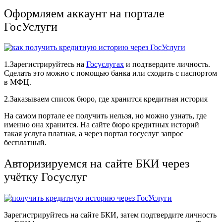
Оформляем
аккаунт
на
портале
ГосУслуги
1.Зарегистрируйтесь
на
Госуслугах
и
подтвердите
личность
.
Сделать
это
можно
с
помощью
банка
или
сходить
с
паспортом
в
МФЦ
.
2
.
Заказываем
список
бюро
,
где
хранится
кредитная
история
На
самом
портале
ее
получить
нельзя
,
но
можно
узнать
,
где
именно
она
хранится
.
На
сайте
бюро
кредитных
историй
такая
услуга
платная
,
а
через
портал
госуслуг
запрос
бесплатный
.
Авторизируемся
на
сайте
БКИ
через
учётку
Госуслуг
Зарегистрируйтесь
на
сайте
БКИ
,
затем
подтвердите
личность