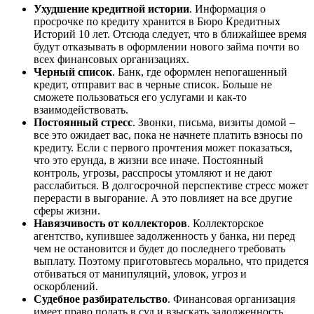
Ухудшение кредитной истории
. Информация о
просрочке по кредиту хранится в Бюро Кредитных
Историй 10 лет. Отсюда следует, что в ближайшее время
будут отказывать в оформлении нового займа почти во
всех финансовых организациях.
Черный список
. Банк, где оформлен непогашенный
кредит, отправит вас в черные список. Больше не
сможете пользоваться его услугами и как-то
взаимодействовать.
Постоянный стресс
. Звонки, письма, визиты домой –
все это ожидает вас, пока не начнете платить взносы по
кредиту. Если с первого прочтения может показаться,
что это ерунда, в жизни все иначе. Постоянный
контроль, угрозы, расспросы утомляют и не дают
расслабиться. В долгосрочной перспективе стресс может
перерасти в выгорание. А это повлияет на все другие
сферы жизни.
Навязчивость от коллекторов
. Коллекторское
агентство, купившее задолженность у банка, ни перед
чем не остановится и будет до последнего требовать
выплату. Поэтому приготовьтесь морально, что придется
отбиваться от манипуляций, уловок, угроз и
оскорблений.
Судебное разбирательство
. Финансовая организация
имеет право подать в суд и взыскать задолженность