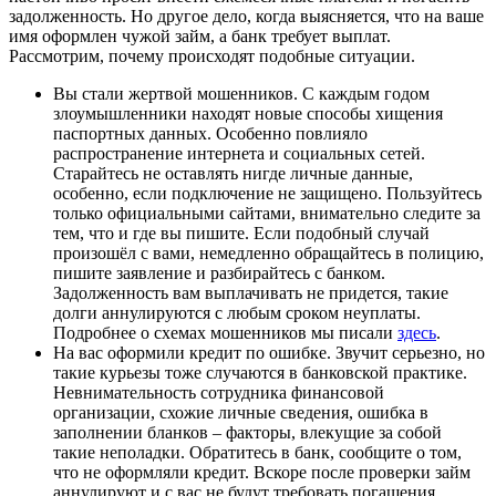
задолженность. Но другое дело, когда выясняется, что на ваше
имя оформлен чужой займ, а банк требует выплат.
Рассмотрим, почему происходят подобные ситуации.
Вы стали жертвой мошенников. С каждым годом
злоумышленники находят новые способы хищения
паспортных данных. Особенно повлияло
распространение интернета и социальных сетей.
Старайтесь не оставлять нигде личные данные,
особенно, если подключение не защищено. Пользуйтесь
только официальными сайтами, внимательно следите за
тем, что и где вы пишите. Если подобный случай
произошёл с вами, немедленно обращайтесь в полицию,
пишите заявление и разбирайтесь с банком.
Задолженность вам выплачивать не придется, такие
долги аннулируются с любым сроком неуплаты.
Подробнее о схемах мошенников мы писали
здесь
.
На вас оформили кредит по ошибке. Звучит серьезно, но
такие курьезы тоже случаются в банковской практике.
Невнимательность сотрудника финансовой
организации, схожие личные сведения, ошибка в
заполнении бланков – факторы, влекущие за собой
такие неполадки. Обратитесь в банк, сообщите о том,
что не оформляли кредит. Вскоре после проверки займ
аннулируют и с вас не будут требовать погашения