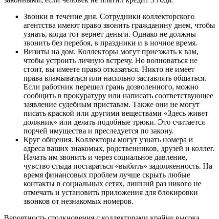
Звонки в течение дня. Сотрудники коллекторского
агентства имеют право звонить гражданину днем, чтобы
узнать, когда тот вернет деньги. Однако не должны
звонить без перебоя, в праздники и в ночное время.
Визиты на дом. Коллекторы могут приезжать к вам,
чтобы устроить личную встречу. Но волноваться не
стоит, вы имеете право отказаться. Никто не имеет
права вламываться или насильно заставлять общаться.
Если работник перешел грань дозволенного, можно
сообщить в прокуратуру или написать соответствующее
заявление судебным приставам. Также они не могут
писать краской или другими веществами «Здесь живет
должник» или делать подобные трюки. Это считается
порчей имущества и преследуется по закону.
Круг общения. Коллекторы могут узнать номера и
адреса ваших знакомых, родственников, друзей и коллег.
Начать им звонить и через социальное давление,
чувство стыда постараться «выбить» задолженность. На
время финансовых проблем лучше скрыть любые
контакты в социальных сетях, лишний раз никого не
отмечать и установить приложения для блокировки
звонков от незнакомых номеров.
Вероятность столкновения с коллекторами крайне высока,