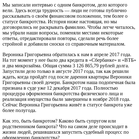
Мы записали интервью с одним банкротом, дело которого
вели. Здесь всегда трудность — люди не готовы публично
рассказывать о своём финансовом положении, тем более о
статусе банкротства. История ниже настоящая, но мы
договорились не раскрывать фамилию. Чтобы легче читалось,
мы убрали наши вопросы, поменяли местами некоторые
ответы, отредактировали повторы, сделали речь более
стройной и добавили сноски со справочным материалом.
Вероника Григорьевна обратилась к нам в апреле 2017 года.
На тот момент у нее было два кредита в «Сбербанке» и «ВТБ»
и два микрозайма. Общая сумма 3 126 865,79 рублей долга.
Запустили дело только в августе 2017 года, так как решили
ждать, когда пройдёт год после дарения квартиры Вероники
Григорьевны своей дочери. Банкротом наша подопечная была
признана в суде уже 12 декабря 2017 года. Полностью
процедура оформления банкротства физического лица и
реализация имущества были завершены в ноябре 2018 года.
Сейчас Вероника Григорьевна живёт в статусе банкрота уже
более полугода.
Как это, быть банкротом? Каково быть супругом или
родственником банкрота? Что на самом деле происходит в
жизни людей, решившихся запустить судебный процесс по
оформлению банкротства?