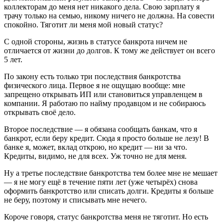
коллекторам до меня нет никакого дела. Свою зарплату я
трачу только на семью, никому ничего не должна. На совести
спокойно. Тяготит ли меня мой новый статус?
С одной стороны, жизнь в статусе банкрота ничем не
отличается от жизни до долгов. К тому же действует он всего
5 лет.
По закону есть только три последствия банкротства
физического лица. Первое я не ощущаю вообще: мне
запрещено открывать ИП или становиться управленцем в
компании. Я работаю по найму продавцом и не собираюсь
открывать своё дело.
Второе последствие — я обязана сообщать банкам, что я
банкрот, если беру кредит. Сюда я просто больше не лезу! В
банке я, может, вклад открою, но кредит — ни за что.
Кредиты, видимо, не для всех. Уж точно не для меня.
Ну а третье последствие банкротства тем более мне не мешает
— я не могу ещё в течение пяти лет (уже четырёх) снова
оформить банкротство или списать долги. Кредиты я больше
не беру, поэтому и списывать мне нечего.
Короче говоря, статус банкротства меня не тяготит. Но есть