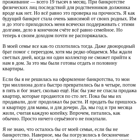
проживание — всего 19 тысяч в месяц. При банкротстве
физических лиц последствий для родственников должника
вроде как нет. Но всё равно это проверка на прочность. Я как
будущий банкрот стала очень зависимой от своих родных. Им
и до этого приходилось меня всячески поддерживать с этими
долгами, дело в конечном счёте всё равно семейное. Но
теперь я своим доходом почти не распоряжалась.
В моей семье все как-то сплотились тогда. Даже двоюродный
брат помог с переездом, хотя мы редко общаемся. Мы ждали
светлых дней, когда ни один коллектор не сможет прийти к
нам в дом. За это мы были готовы отдать и половину
квартиры.
Если бы я не решилась на оформление банкротства, то мои
три миллиона долга быстро превратились бы в четыре, потом
в пять и бог знает, сколько ещё. Нас бы уже не спасла продажа
квартир, которые продаются по сто лет. Пока бы мы их
продавали, долг продолжал бы расти. И продать бы пришлось
и квартиру для мамы, и для дочери. Да, мы год и три месяца
жили, считая каждую копейку. Впрочем, питались, как
обычно. Просто ничего серьёзного не покупали.
Я не знаю, что осталось бы от моей семьи, если бы не
банкротство. Наверное, мы бы погрузились в бесконечные