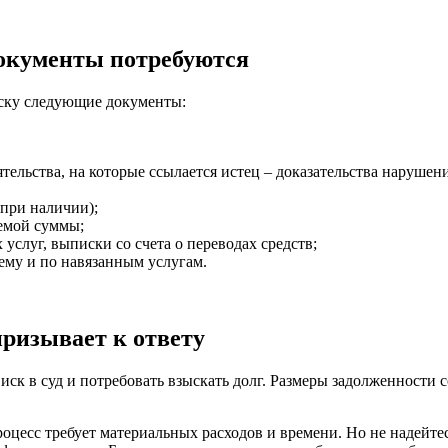
документы потребуются
иску следующие документы:
ьства, на которые ссылается истец – доказательства нарушений
при наличии);
емой суммы;
слуг, выписки со счета о переводах средств;
ему и по навязанным услугам.
 призывает к ответу
иск в суд и потребовать взыскать долг. Размеры задолженности с
роцесс требует материальных расходов и времени. Но не надейт