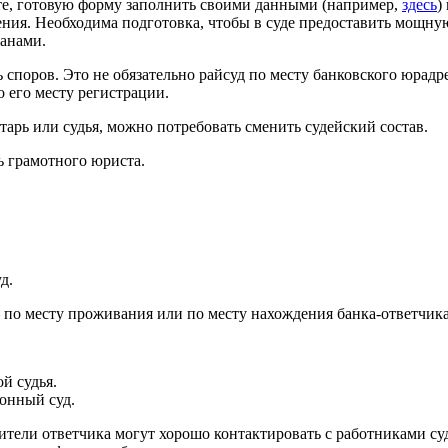
ете, готовую форму заполнить своими данными (например,
здесь
)
рения. Необходима подготовка, чтобы в суде предоставить мощну
данами.
споров. Это не обязательно райсуд по месту банковского юрадр
 его месту регистрации.
етарь или судья, можно потребовать сменить судейский состав.
ь грамотного юриста.
д.
 по месту проживания или по месту нахождения банка-ответчика
й судья.
йонный суд.
тели ответчика могут хорошо контактировать с работниками суд