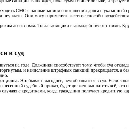
фные санкции. Банк ждет, пока сумма станет больше, и требует 
иходить СМС с напоминанием о погашении долга в указанный ср
 неуплаты. Они могут применять жесткие способы воздействия и
рским агентствам. Тогда заемщики взаимодействуют с ними. Кр
я в суд
тянуться на года. Должники способствуют тому, чтобы суд откл
сторгнутым, и начисление штрафных санкций прекращается, а ба
дно.
от долга.
Это бывает выгоднее, чем обращаться в суд. Если кол
 вынесенный судебный приказ, будет должен выплатить всё, что 
в случаях с кредитками, когда гражданин получает кредитную ка