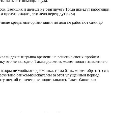
взыскать ее с помощью суда.
ок. Заемщик и дальше не реагирует? Тогда приедут работники
 предупреждать, что дело передадут в суд.
упные кредитные организации по долгам работают сами до
адывали для выигрыша времени на решение своих проблем.
нку это не выгодно. Также должник может подать заявление о
лекторы не «добьют» должника, тогда банк, может обратиться в
насчитано банком-взыскателем за этот упущенный период.
рту почтой и ничего не подписывают). Такие банки как