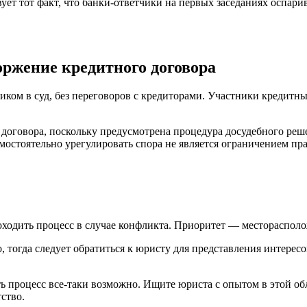
ет тот факт, что банки-ответчики на первых заседаниях оспари
оржение кредитного договора
ком в суд, без переговоров с кредиторами. Участники кредитных
 договора, поскольку предусмотрена процедура досудебного реш
остоятельно урегулировать спора не является ограничением пра
оходить процесс в случае конфликта. Приоритет — месторасполо
о, тогда следует обратиться к юристу для представления интерес
ть процесс все-таки возможно. Ищите юриста с опытом в этой об
ство.