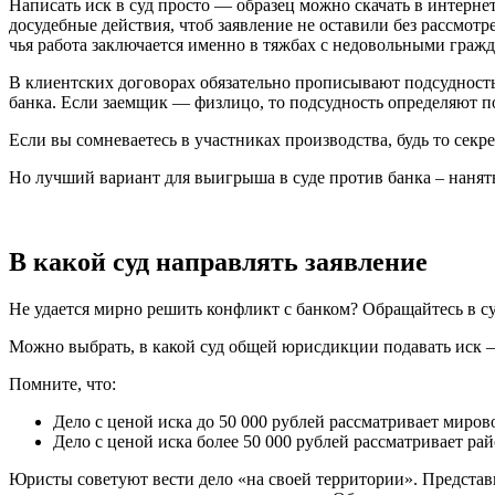
Написать иск в суд просто — образец можно скачать в интерн
досудебные действия, чтоб заявление не оставили без рассмот
чья работа заключается именно в тяжбах с недовольными граж
В клиентских договорах обязательно прописывают подсудность 
банка. Если заемщик — физлицо, то подсудность определяют по
Если вы сомневаетесь в участниках производства, будь то секр
Но лучший вариант для выигрыша в суде против банка – нанят
В какой суд направлять заявление
Не удается мирно решить конфликт с банком? Обращайтесь в су
Можно выбрать, в какой суд общей юрисдикции подавать иск –
Помните, что:
Дело с ценой иска до 50 000 рублей рассматривает мирово
Дело с ценой иска более 50 000 рублей рассматривает ра
Юристы советуют вести дело «на своей территории». Представи