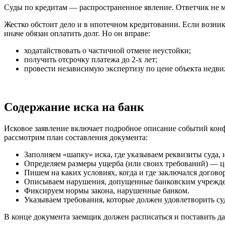
Суды по кредитам — распространенное явление. Ответчик не мо
Жестко обстоит дело и в ипотечном кредитовании. Если возник
иначе обязан оплатить долг. Но он вправе:
ходатайствовать о частичной отмене неустойки;
получить отсрочку платежа до 2-х лет;
провести независимую экспертизу по цене объекта недв
Содержание иска на банк
Исковое заявление включает подробное описание событий конф
рассмотрим план составления документа:
Заполняем «шапку» иска, где указываем реквизиты суда, 
Определяем размеры ущерба (или своих требований) — ц
Пишем на каких условиях, когда и где заключался договор
Описываем нарушения, допущенные банковским учрежд
Фиксируем нормы закона, нарушенные банком.
Указываем требования, которые должен удовлетворить су
В конце документа заемщик должен расписаться и поставить дат