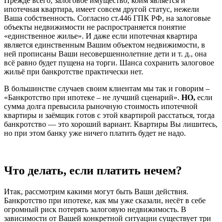
Прежде всего, залоговое имущество, коим является и
ипотечная квартира, имеет совсем другой статус, нежели
Ваша собственность. Согласно ст.446 ГПК РФ, на залоговые
объекты недвижимости не распространяется понятие
«единственное жилье». И даже если ипотечная квартира
является единственным Вашим объектом недвижимости, в
ней прописаны Ваши несовершеннолетние дети и т. д., она
всё равно будет пущена на торги. Шанса сохранить залоговое
жильё при банкротстве практически нет.
В большинстве случаев своим клиентам мы так и говорим –
«Банкротство при ипотеке – не лучший сценарий».
НО,
если
сумма долга превысила рыночную стоимость ипотечной
квартиры и заёмщик готов с этой квартирой расстаться, тогда
банкротство — это хороший вариант. Квартиры Вы лишитесь,
но при этом банку уже ничего платить будет не надо.
Что делать, если платить нечем?
Итак, рассмотрим какими могут быть Ваши действия.
Банкротство при ипотеке, как мы уже сказали, несёт в себе
огромный риск потерять залоговую недвижимость. В
зависимости от Вашей конкретной ситуации существует три