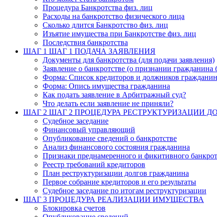
Процедура Банкротства физ. лиц
Расходы на банкротство физического лица
Сколько длится Банкротство физ. лиц
Изъятие имущества при Банкротстве физ. лиц
Последствия банкротства
ШАГ 1
ШАГ 1 ПОДАЧА ЗАЯВЛЕНИЯ
Документы для банкротства (для подачи заявления)
Заявление о банкротстве (о признании гражданина 
Форма: Список кредиторов и должников граждани
Форма: Опись имущества гражданина
Как подать заявление в Арбитражный суд?
Что делать если заявление не приняли?
ШАГ 2
ШАГ 2 ПРОЦЕДУРА РЕСТРУКТУРИЗАЦИИ Д
Судебное заседание
Финансовый управляющий
Опубликование сведений о банкротстве
Анализ финансового состояния гражданина
Признаки преднамеренного и фикитивного банкрот
Реестр требований кредиторов
План реструктуризации долгов гражданина
Первое собрание кредиторов и его результаты
Судебное заседание по итогам реструктуризации
ШАГ 3 ПРОЦЕДУРА РЕАЛИЗАЦИИ ИМУЩЕСТВА
Блокировка счетов
Опубликование сведений