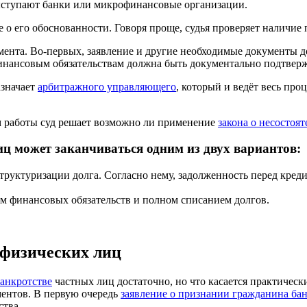
выступают банки или микрофинансовые организации.
е о его обоснованности. Говоря проще, судья проверяет наличи
мента. Во-первых, заявление и другие необходимые документы 
финансовым обязательствам должна быть документально подтвер
азначает
арбитражного управляющего
, который и ведёт весь про
 работы суд решает возможно ли применение
закона о несостоя
иц может заканчиваться одним из двух вариантов:
труктуризации долга. Согласно нему, задолженность перед кред
 финансовых обязательств и полном списанием долгов.
 физических лиц
банкротстве
частных лиц достаточно, но что касается практически
ментов. В первую очередь
заявление о признании гражданина ба
ства.