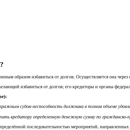
?
онным образом избавиться от долгов. Осуществляется она через
елающий избавиться от долгов; его кредиторы и органы федера
ве):
тражным судом неспособность должника в полном объеме удов
ить кредитору определенную денежную сумму по гражданско-пр
 определённой последовательностью мероприятий, направленных